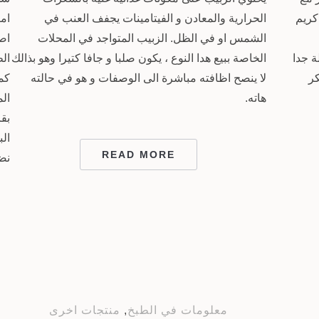
كريم
الحرارية والمعادن و الفيتامينات يجفف العنب في
امر
الشمس او في الظل. الزبيب المتواجد في المحلات
اص
ة جدا
الخاصة ببيع هدا النوع ، يكون صلبا و جافا كتيرا وهو بذالك
الظ
كر
لا ينصح اظافته مباشرة الى الوصفات و هو في حالته
كمي
هاته.
بق
الب
READ MORE
نضج
معلومات في الطبخ
,
منتجات اخرى