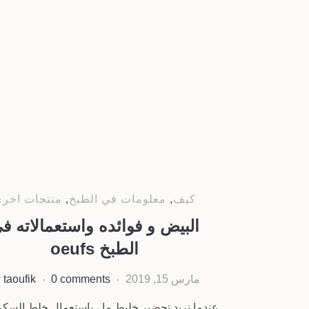
كيف
,
معلومات في الطبخ
,
منتجات اخر
البيض و فوائده واستعمالاته ف
الطبخ oeufs
مارس 15, 2019
0 comments
taoufik
y
عندما نريد تحضير خليط ما ، باستعمال خلط السكر