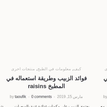
ى
كيف
,
معلومات في الطبخ
,
منتجات اخرى
ي
فوائد الزبيب وطريقة استعماله في
المطبخ raisins
b
مارس 15, 2019
0 comments
taoufik
by
 مع
يحتوي الزبيب على مكونات غذائية غنية بالسعرات
شج