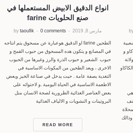
انواع الدقيق الابيض المستعملها في
صنع الحلويات farine
b
مارس 8, 2019
0 comments
taoufik
by
كتر شعبية
الطحين farine او الدقيق هوعبارة عن مسحوق يتم انتاجه
كاو و
في المصانع و يتكون هده المسحوق من حبوب القمح و
لاتة
حبوب الشعير و حبوب الذرة والرز وغيرها من الحبوب
لكاكاو
الاخرى ، ويعد الطحين من المكونات الاساسية في
التغدية بصفة عامة . حيت يدخل في صناعة الخبز وبعض
الاطعمة الاساسية في الحياة اليومية .و لاحتوائه على
هي
بعض العناصر الغذائية الظرورية لصحة الانسان متل
صنف
البروتينات و النشويات و الالياف الغذائية
محلاة
وذالك
READ MORE