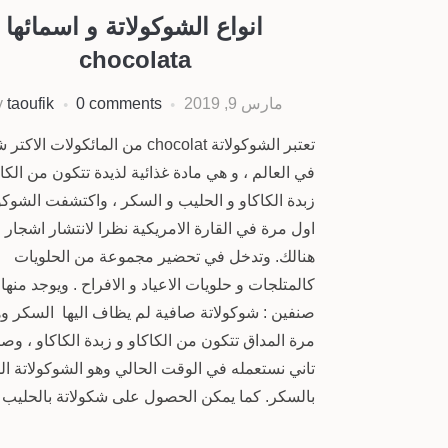
انواع الشوكولاتة و اسمائها
chocolata
مارس 9, 2019
0 comments
taoufik
y
تعتبر الشوكولاتة chocolat من المائكولات الا
في العالم ، و هي مادة غذائية لذيدة تتكون من الكا
زبدة الكاكاو و الحليب و السكر ، واكتشفت الشوكو
اول مرة في القارة الامريكية نظرا لانتشار اشجار ا
هنالك. وتدخل في تحضير مجموعة من الحلويات
كالمتلجات و حلويات الاعياد و الافراح . ويوجد منها
صنفين : شوكولاتة صافية لم يظاف اليها السكر و
مرة المداق تتكون من الكاكاو و زبدة الكاكاو ، و
تاني نستعمله في الوقت الحالي وهو الشوكولاتة ال
بالسكر. كما يمكن الحصول على شكولاتة بالحليب 